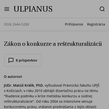
ISSN 2644-528X
Prihlásenie
Registrácia
Zákon o konkurze a reštrukturalizácii
8 príspevkov
O autorovi
JUDr. Matúš Králik, PhD.
vyštudoval Právnickú fakultu UPJŠ
v Košiciach, v roku 2010 obhájil dizertačnú prácu na tému
"Riadenie podniku v kríze metódou konkurzu a súdnej
reštrukturalizácie". Od roku 2004 sa intenzívne venuje
konkurznému právu, vrátanie prednášania z tejto oblasti