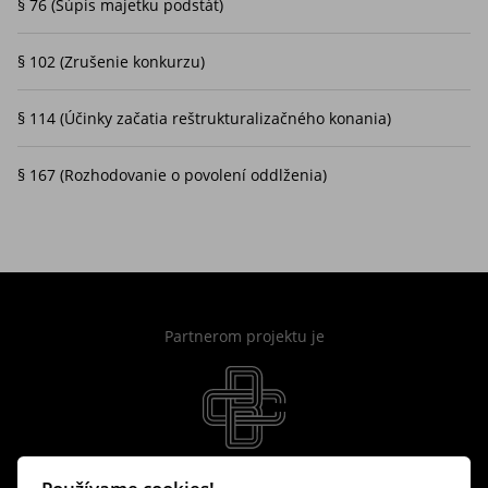
§ 76 (Súpis majetku podstát)
348/2011 Z.z., ktorá významným spôsobom zmenila
dovtedajšiu právnu úpravu konkurzného práva.
§ 102 (Zrušenie konkurzu)
Publikácia ponúka výklad k jednotlivým ustanoveniam zákona
o konkurze a reštrukturalizácii v aktuálnom znení a približuje
§ 114 (Účinky začatia reštrukturalizačného konania)
čitateľom poznatky autora profesijne pôsobiaceho v oblasti
konkurzného práva
§ 167 (Rozhodovanie o povolení oddlženia)
Partnerom projektu je