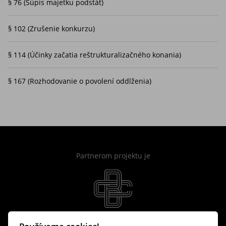
§ 76 (Súpis majetku podstát)
348/2011 Z.z., ktorá významným spôsobom zmenila
dovtedajšiu právnu úpravu konkurzného práva.
§ 102 (Zrušenie konkurzu)
Publikácia ponúka výklad k jednotlivým ustanoveniam zákona
o konkurze a reštrukturalizácii v aktuálnom znení a približuje
§ 114 (Účinky začatia reštrukturalizačného konania)
čitateľom poznatky autora profesijne pôsobiaceho v oblasti
konkurzného práva
§ 167 (Rozhodovanie o povolení oddlženia)
Partnerom projektu je