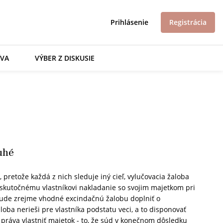
Prihlásenie
Registrácia
ÍVA
VÝBER Z DISKUSIE
uhé
 pretože každá z nich sleduje iný cieľ, vylučovacia žaloba
 skutočnému vlastníkovi nakladanie so svojim majetkom pri
bude zrejme vhodné excindačnú žalobu doplniť o
oba nerieši pre vlastníka podstatu veci, a to disponovať
 práva vlastniť majetok - to, že súd v konečnom dôsledku