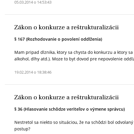
05.03.2014 o 14:53:43
Zákon o konkurze a reštrukturalizácii
§ 167 (Rozhodovanie o povolení oddlženia)
Mam pripad dlznika, ktory sa chysta do konkurzu a ktory s
alkohol, dlhy atd.). Moze to byt dovod pre nepovolenie odd
19.02.2014 o 18:38:46
Zákon o konkurze a reštrukturalizácii
§ 36 (Hlasovanie schôdze veriteľov o výmene správcu)
Nestretol sa niekto so situáciou, že na schôdzi bol odvolan
postup?