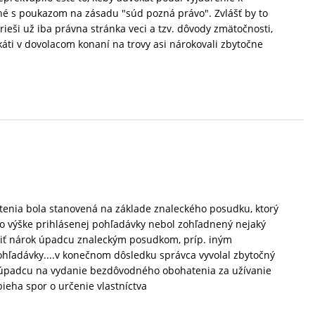
é s poukazom na zásadu "súd pozná právo". Zvlášť by to
rieši už iba právna stránka veci a tzv. dôvody zmätočnosti,
vokáti v dovolacom konaní na trovy asi nárokovali zbytočne
tenia bola stanovená na základe znaleckého posudku, ktorý
ejto výške prihlásenej pohľadávky nebol zohľadnený nejaký
liť nárok úpadcu znaleckým posudkom, príp. iným
ohľadávky....v konečnom dôsledku správca vyvolal zbytočný
k úpadcu na vydanie bezdôvodného obohatenia za užívanie
ieha spor o určenie vlastníctva