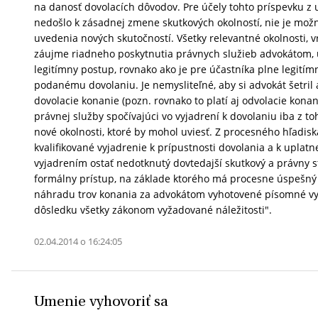
na danosť dovolacích dôvodov. Pre účely tohto príspevku
nedošlo k zásadnej zmene skutkových okolností, nie je možn
uvedenia nových skutočností. Všetky relevantné okolnosti, v
záujme riadneho poskytnutia právnych služieb advokátom, 
legitímny postup, rovnako ako je pre účastníka plne legitím
podanému dovolaniu. Je nemysliteľné, aby si advokát šetril
dovolacie konanie (pozn. rovnako to platí aj odvolacie konan
právnej služby spočívajúci vo vyjadrení k dovolaniu iba z
nové okolnosti, ktoré by mohol uviesť. Z procesného hľadis
kvalifikované vyjadrenie k prípustnosti dovolania a k upla
vyjadrením ostať nedotknutý dovtedajší skutkový a právny st
formálny prístup, na základe ktorého má procesne úspešný
náhradu trov konania za advokátom vyhotovené písomné vyj
dôsledku všetky zákonom vyžadované náležitosti".
02.04.2014 o 16:24:05
Umenie vyhovoriť sa