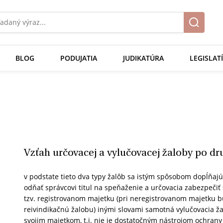
BLOG
PODUJATIA
JUDIKATÚRA
LEGISLAT
Vzťah určovacej a vylučovacej žaloby po dr
v podstate tieto dva typy žalôb sa istým spôsobom dopĺňajú,
odňať správcovi titul na speňaženie a určovacia zabezpečiť
tzv. registrovanom majetku (pri neregistrovanom majetku 
reivindikačnú žalobu) inými slovami samotná vylučovacia žal
svojim majetkom, t.j. nie je dostatočným nástrojom ochrany