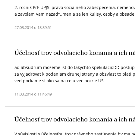
2. rocnik PrF UPJS, pravo socialneho zabezpecenia, nemenov
a zavolam Vam nazad"..menia sa len kulisy, osoby a obsadeni
27.03.2014 o 18:39:51
Účelnosť trov odvolacieho konania a ich n
ad absudrum mozeme ist do takychto spekulacii:DD postup 
sa vyjadrovat k podaniam druhej strany a obzvlast to plati pr
ved pockame si ako sa na celu vec pozrie US.
11.03.2014 o 11:46:49
Účelnosť trov odvolacieho konania a ich n
V súvislosti s účelnosťou trov právneho zastúpenia by ma ne