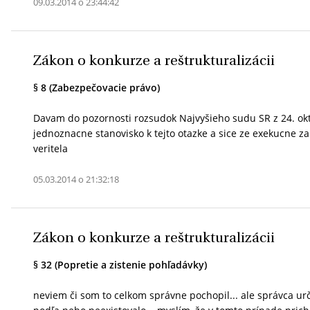
09.03.2014 o 23:44:42
Zákon o konkurze a reštrukturalizácii
§ 8 (Zabezpečovacie právo)
Davam do pozornosti rozsudok Najvyšieho sudu SR z 24. okto
jednoznacne stanovisko k tejto otazke a sice ze exekucne z
veritela
05.03.2014 o 21:32:18
Zákon o konkurze a reštrukturalizácii
§ 32 (Popretie a zistenie pohľadávky)
neviem či som to celkom správne pochopil... ale správca urč