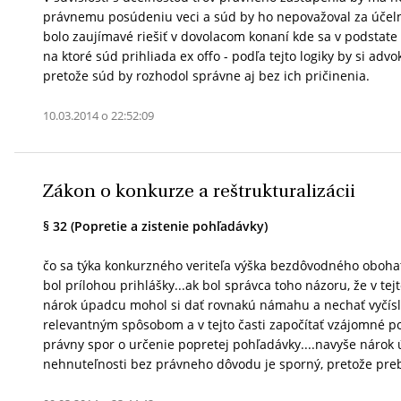
právnemu posúdeniu veci a súd by ho nepovažoval za účeln
bolo zaujímavé riešiť v dovolacom konaní kde sa v podstate 
na ktoré súd prihliada ex offo - podľa tejto logiky by si ad
pretože súd by rozhodol správne aj bez ich pričinenia.
10.03.2014 o 22:52:09
Zákon o konkurze a reštrukturalizácii
§ 32 (Popretie a zistenie pohľadávky)
čo sa týka konkurzného veriteľa výška bezdôvodného oboha
bol prílohou prihlášky...ak bol správca toho názoru, že v t
nárok úpadcu mohol si dať rovnakú námahu a nechať vyčís
relevantným spôsobom a v tejto časti započítať vzájomné p
právny spor o určenie popretej pohľadávky....navyše náro
nehnuteľnosti bez právneho dôvodu je sporný, pretože preb