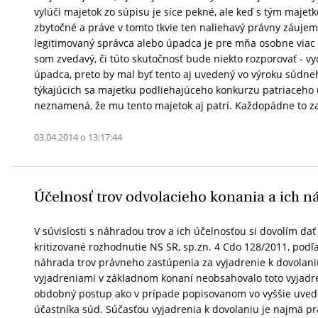
vylúči majetok zo súpisu je síce pekné, ale keď s tým majet
zbytočné a práve v tomto tkvie ten naliehavý právny záujem
legitimovaný správca alebo úpadca je pre mňa osobne viac 
som zvedavý, či túto skutočnosť bude niekto rozporovať - v
úpadca, preto by mal byť tento aj uvedený vo výroku súdne
týkajúcich sa majetku podliehajúceho konkurzu patriaceho ú
neznamená, že mu tento majetok aj patrí. Každopádne to z
03.04.2014 o 13:17:44
Účelnosť trov odvolacieho konania a ich n
V súvislosti s náhradou trov a ich účelnosťou si dovolím dať
kritizované rozhodnutie NS SR, sp.zn. 4 Cdo 128/2011, podľ
náhrada trov právneho zastúpenia za vyjadrenie k dovolani
vyjadreniami v základnom konaní neobsahovalo toto vyjadren
obdobný postup ako v prípade popisovanom vo vyššie uvede
účastníka súd. Súčasťou vyjadrenia k dovolaniu je najmä p