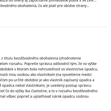
hádza do úvahy aj započítanie pohľadávok podľa § 54 ZKR...
vodného obohatenia, čo ale platí pre obidve strany...
a z titulu bezdôvodného obohatenia (zhodnotenie
 celom rozsahu. Popretie správca odôvodnil tým, že vo výške
obdobie v ktorom bola nehnuteľnosť vo vlastníctve úpadcu,
osti inou osobou ako vlastníkom (na vysvetlenie medzi
ičom po určité obdobie je ako vlastník zapísaný úpadca a
keď úpadca nebol vlastníkom). Je uvedený postup správcu
eť čo do výšky iba čiastočne, a to v rozsahu bezdôvodného
nemal vôbec poprieť a uplatňovať nárok úpadcu súdnou