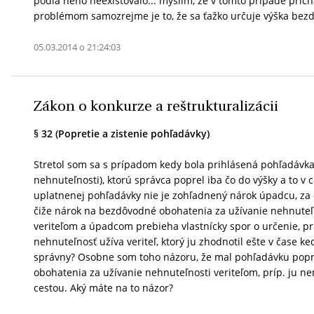
podľa neho neexistovalo... myslím, že v tomto prípade pric
problémom samozrejme je to, že sa ťažko určuje výška bezdô
05.03.2014 o 21:24:03
Zákon o konkurze a reštrukturalizácii
§ 32 (Popretie a zistenie pohľadávky)
Stretol som sa s prípadom kedy bola prihlásená pohľadávk
nehnuteľnosti), ktorú správca poprel iba čo do výšky a to v
uplatnenej pohľadávky nie je zohľadnený nárok úpadcu, za 
čiže nárok na bezdôvodné obohatenia za užívanie nehnuteľn
veriteľom a úpadcom prebieha vlastnícky spor o určenie, pr
nehnuteľnosť užíva veriteľ, ktorý ju zhodnotil ešte v čase 
správny? Osobne som toho názoru, že mal pohľadávku popri
obohatenia za užívanie nehnuteľnosti veriteľom, príp. ju 
cestou. Aký máte na to názor?