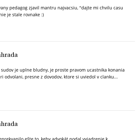
any pedagog zjavil mantru najvacsiu, "dajte mi chvilu casu
e je stale rovnake :)
áhrada
sudov je uplne bludny, je proste pravom ucastnika konania
i odvolani, presne z dovodov, ktore si uviedol v clanku...
áhrada
prekvapilo ešte to, keby advokát podal vyjadrenie k