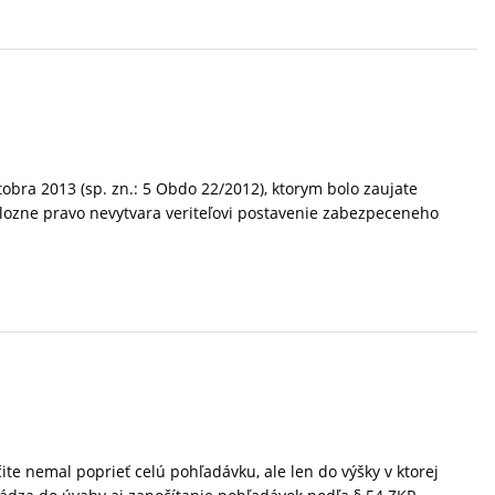
bra 2013 (sp. zn.: 5 Obdo 22/2012), ktorym bolo zaujate
alozne pravo nevytvara veriteľovi postavenie zabezpeceneho
ite nemal poprieť celú pohľadávku, ale len do výšky v ktorej