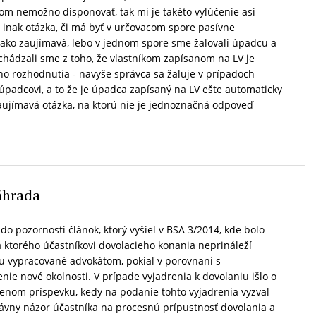
kom nemožno disponovať, tak mi je takéto vylúčenie asi
 inak otázka, či má byť v určovacom spore pasívne
ako zaujímavá, lebo v jednom spore sme žalovali úpadcu a
ychádzali sme z toho, že vlastníkom zapísanom na LV je
ho rozhodnutia - navyše správca sa žaluje v prípadoch
padcovi, a to že je úpadca zapísaný na LV ešte automaticky
aujímavá otázka, na ktorú nie je jednoznačná odpoveď
áhrada
 do pozornosti článok, ktorý vyšiel v BSA 3/2014, kde bolo
a ktorého účastníkovi dovolacieho konania neprináleží
u vypracované advokátom, pokiaľ v porovnaní s
ie nové okolnosti. V prípade vyjadrenia k dovolaniu išlo o
nom príspevku, kedy na podanie tohto vyjadrenia vyzval
rávny názor účastníka na procesnú prípustnosť dovolania a