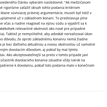
 z uvedeného článku vyberám nasledovné: "Ak medzičasom
é rigorózne zaťažiť obsah tohto podania kritériom
rátane súvisiacej právnej argumentácie, museli byť totiž v
uplatnené už v základnom konaní. To predstavuje plne
ne včas a riadne reagovať na výzvu súdu a vyjadriť sa k
 akékoľvek relevantné okolnosti ako nové pre prípadné
ia). Taktiež je nemysliteľné, aby advokát nerealizoval úkon
 toho dôvodu, že oproti základnému konaniu nemá žiadne
ka je bez ďalšieho aktuálnou a novou okolnosťou už samotné
tneným dovolacím dôvodom, aj pokiaľ by mal týmto
av. Ako akceptovateľnejší sa preto v tomto prípade javí
 účastník dovolacieho konania zásadne vždy nárok na
adrenie k dovolaniu, pokiaľ toto podania malo v konečnom