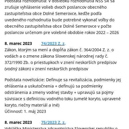
Podstata rozhodnutia: V dôsledku rozhodnutia NSS SR sa
zrušuje vyhlásenie volieb dvoch poslancov obecného
zastupiteľstva obce Dolné Semerovce, keďže podľa
uvedeného rozhodnutia bude potrebné vykonať voľby do
obecného zastupiteľstva obce Dolné Semerovce v počte
poslancov určenom pre volebné obdobie rokov 2022 – 2026
8. marec 2023
74/2023 Z. z
.
Zákon, ktorým sa mení a dopĺňa zákon č. 364/2004 Z. z. o
vodách a o zmene zákona Slovenskej národnej rady č.
372/1990 Zb. o priestupkoch v znení neskorších predpisov
(vodný zákon) v znení neskorších predpisov
Podstata novelizácie: Definuje sa revitalizácia, podmienky jej
ohlásenia a uskutočnenia + definujú sa podmienky
odstránenia a zmeny vodnej stavby + upravujú sa pojmy
súvisiace s definíciou vodného toku (umelé koryto, upravené
koryto, riečny materiál a iné)
Účinnosť: 1. máj 2023
8. marec 2023
75/2023 Z. z.
Vyhláška Ministerstva zdravotníctva Slovenskej republiky o