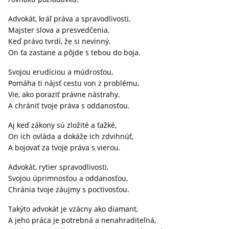
Advokát, kráľ práva a spravodlivosti,
Majster slova a presvedčenia,
Keď právo tvrdí, že si nevinný,
On ťa zastane a pôjde s tebou do boja.
Svojou erudíciou a múdrosťou,
Pomáha ti nájsť cestu von z problému,
Vie, ako poraziť právne nástrahy,
A chrániť tvoje práva s oddanosťou.
Aj keď zákony sú zložité a ťažké,
On ich ovláda a dokáže ich zdvihnúť,
A bojovať za tvoje práva s vierou.
Advokát, rytier spravodlivosti,
Svojou úprimnosťou a oddanosťou,
Chránia tvoje záujmy s poctivosťou.
Takýto advokát je vzácny ako diamant,
A jeho práca je potrebná a nenahraditeľná,