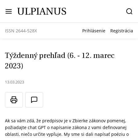
ISSN 2644-528X
Prihlásenie
Registrácia
Týždenný prehľad (6. - 12. marec
2023)
13.03.2023
Ak sa vám zdá, že predpisov je v Zbierke zákonov pomenej,
požiadajte chat GPT o napísanie zákona z vami definovanej
oblasti, niečo určite vypľuje. My sme si dali napísať poéziu o