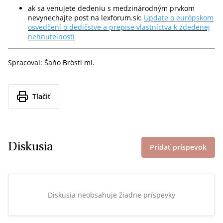
ak sa venujete dedeniu s medzinárodným prvkom
nevynechajte post na lexforum.sk:
Update o európskom
osvedčení o dedičstve a prepise vlastníctva k zdedenej
nehnuteľnosti
Spracoval: Šaňo Bröstl ml.
Tlačiť
Diskusia
Pridať príspevok
Diskusia neobsahuje žiadne príspevky