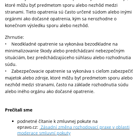
ktoré môžu byť predmetom sporu alebo nezhôd medzi
stranami. Tieto opatrenia sú často určené súdom alebo inými
orgánmi ako dočasné opatrenia, kým sa nerozhodne o
konečnom výsledku sporu alebo nezhôd.
Zhrnutie:
• Neodkladné opatrenie sa vykonáva bezodkladne na
minimalizovanie škody alebo predchádzaní nebezpečným
situáciám, bez predchádzajúceho súhlasu alebo rozhodnutia
súdu.
• Zabezpečovacie opatrenie sa vykonáva s cieľom zabezpečiť
majetok alebo zdroje, ktoré môžu byť predmetom sporu alebo
nezhôd medzi stranami, často na základe rozhodnutia súdu
alebo iného orgánu ako dočasné opatrenie.
Prečítali sme
podnetné čítanie k zmluvnej pokute na
epravo.cz:
Zásadní změna rozhodovací praxe v oblasti
moderace smluvní pokuty