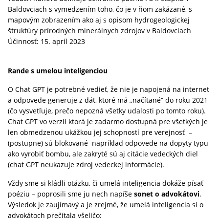
Baldovciach s vymedzením toho, čo je v ňom zakázané, s
mapovým zobrazením ako aj s opisom hydrogeologickej
štruktúry prírodných minerálnych zdrojov v Baldovciach
Účinnosť: 15. apríl 2023
Rande s umelou inteligenciou
O Chat GPT je potrebné vedieť, že nie je napojená na internet
a odpovede generuje z dát, ktoré má „načítané“ do roku 2021
(čo vysvetľuje, prečo nepozná všetky udalosti po tomto roku).
Chat GPT vo verzii ktorá je zadarmo dostupná pre všetkých je
len obmedzenou ukážkou jej schopností pre verejnosť –
(postupne) sú blokované napríklad odpovede na dopyty typu
ako vyrobiť bombu, ale zakryté sú aj citácie vedeckých diel
(chat GPT neukazuje zdroj vedeckej informácie).
Vždy sme si kládli otázku, či umelá inteligencia dokáže písať
poéziu – poprosili sme ju nech napíše
sonet o advokátovi
.
Výsledok je zaujímavý a je zrejmé, že umelá inteligencia si o
advokátoch prečítala všeličo: