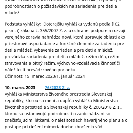
podrobnostiach o požiadavkách na zariadenia pre deti a
mládež
Podstata vyhlášky: Doterajšiu vyhlášku vydanú podľa § 62
písm. i) zákona č. 355/2007 Z. z. o ochrane, podpore a rozvoji
verejného zdravia nahrádza nová, ktorá upravuje oblasti ako
priestorové usporiadanie a funkčné členenie zariadenia pre
deti a mládež, vybavenie zariadenia pre deti a mládež,
prevádzka zariadenia pre deti a mládež, režim dňa, režim
stravovania a pitný režim, výchovno-vzdelávacia činnosť či
náležitosti prevádzkového poriadku
Účinnosť: 15. marec 2023/1. január 2024
10. marec 2023
76/2023 Z. z.
Vyhláška Ministerstva životného prostredia Slovenskej
republiky, ktorou sa mení a dopĺňa vyhláška Ministerstva
životného prostredia Slovenskej republiky č. 200/2018 Z. z.,
ktorou sa ustanovujú podrobnosti o zaobchádzaní so
znečisťujúcimi látkami, o náležitostiach havarijného plánu a o
postupe pri riešení mimoriadneho zhoršenia vôd