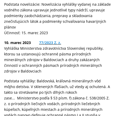
Podstata novelizácie: Novelizácia vyhlášky vydanej na základe
vodného zákona upravuje jednotlivé typy nádrží, upravuje
podmienky zaobchádzania, prepravy a skladovania
znečisťujúcich látok a podmienky schvaľovania havarijných
plánov
Účinnosť: 15. marec 2023
10. marec 2023
77/2023 Z. z.
Vyhláška Ministerstva zdravotníctva Slovenskej republiky,
ktorou sa ustanovujú ochranné pásma prírodných
minerálnych zdrojov v Baldovciach a druhy zakázaných
činností v ochranných pásmach prírodných minerálnych
zdrojov v Baldovciach
Podstata vyhlášky: Baldovská, kráľovná minerálnych vôd
môjho detstva. V sklenených fľašiach, už vtedy aj ochutená. A
takto sa stretávame po tých dlhých rokoch
zase... Ministerstvo podľa § 53 písm. f) zákona č. 538/2005 Z.
z. o prírodných liečivých vodách, prírodných liečebných
kúpeľoch, kúpeľných miestach a prírodných minerálnych
vodách nanovo definuje ochranné pásmo I a II stupňa v