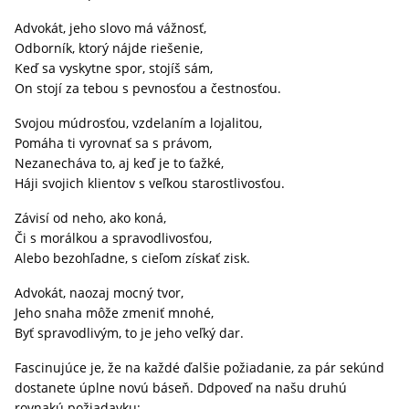
Advokát, jeho slovo má vážnosť,
Odborník, ktorý nájde riešenie,
Keď sa vyskytne spor, stojíš sám,
On stojí za tebou s pevnosťou a čestnosťou.
Svojou múdrosťou, vzdelaním a lojalitou,
Pomáha ti vyrovnať sa s právom,
Nezanecháva to, aj keď je to ťažké,
Háji svojich klientov s veľkou starostlivosťou.
Závisí od neho, ako koná,
Či s morálkou a spravodlivosťou,
Alebo bezohľadne, s cieľom získať zisk.
Advokát, naozaj mocný tvor,
Jeho snaha môže zmeniť mnohé,
Byť spravodlivým, to je jeho veľký dar.
Fascinujúce je, že na každé ďalšie požiadanie, za pár sekúnd
dostanete úplne novú báseň. Ddpoveď na našu druhú
rovnakú požiadavku: